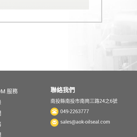
聯絡我們
DM 服務
南投縣南投市南崗三路24之6號
錄
049-2263777
們
sales@aok-oilseal.com
務
們