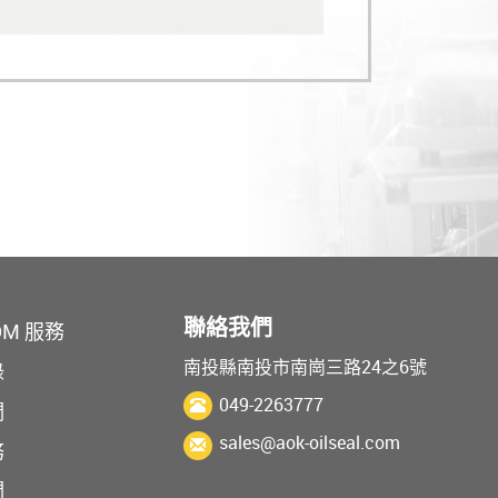
聯絡我們
DM 服務
南投縣南投市南崗三路24之6號
錄
049-2263777
們
sales@aok-oilseal.com
務
們